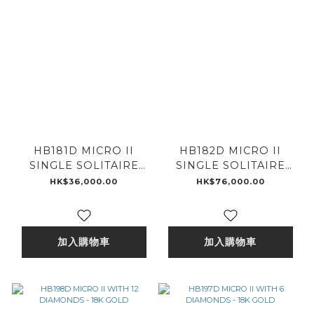
HB181D MICRO II
HB182D MICRO II
SINGLE SOLITAIRE
SINGLE SOLITAIRE
WITH .25 CARAT
WITH .5 CARAT
HK$36,000.00
HK$76,000.00
DIAMOND - 18K GOLD
DIAMOND - 18K GOLD
加入購物車
加入購物車