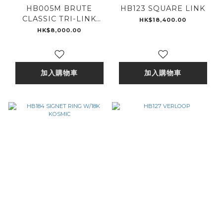
HB005M BRUTE
HB123 SQUARE LINK
CLASSIC TRI-LINK
HK$18,400.00
MONOGRAM
HK$8,000.00
加入購物車
加入購物車