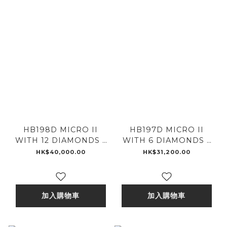
HB198D MICRO II
HB197D MICRO II
WITH 12 DIAMONDS -
WITH 6 DIAMONDS -
18K GOLD
18K GOLD
HK$40,000.00
HK$31,200.00
加入購物車
加入購物車