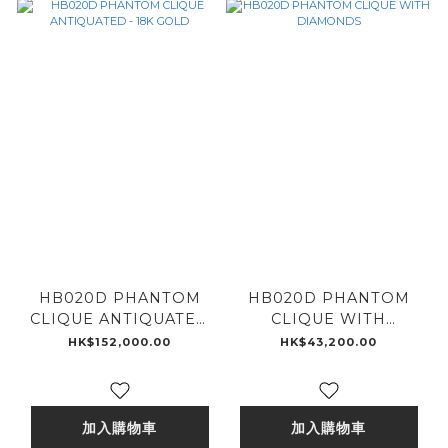
HB020D PHANTOM
HB020D PHANTOM
CLIQUE ANTIQUATED
CLIQUE WITH
- 18K GOLD
DIAMONDS
HK$152,000.00
HK$43,200.00
加入購物車
加入購物車