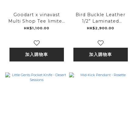
Goodart x vinavast
Bird Buckle Leather
Multi Shop Tee limited
1/2” Laminated
edition
Bracelet
HK$1,100.00
HK$2,900.00
加入購物車
加入購物車