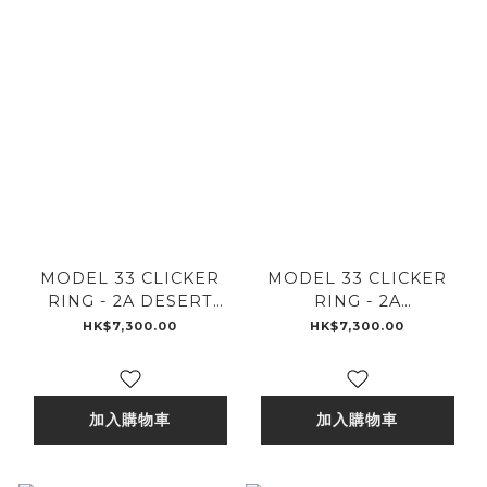
MODEL 33 CLICKER
MODEL 33 CLICKER
RING - 2A DESERT
RING - 2A
SESSIONS - A
GOOSEBUMPS - A
HK$7,300.00
HK$7,300.00
加入購物車
加入購物車