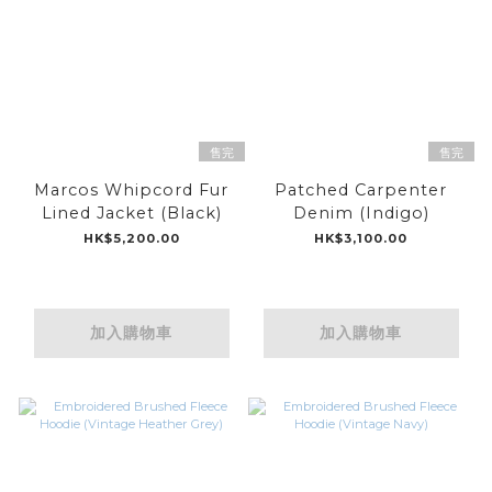
售完
售完
Marcos Whipcord Fur
Patched Carpenter
Lined Jacket (Black)
Denim (Indigo)
HK$5,200.00
HK$3,100.00
加入購物車
加入購物車