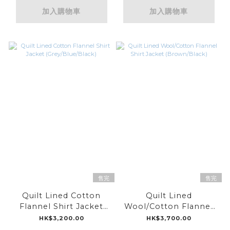
加入購物車
加入購物車
售完
售完
Quilt Lined Cotton
Quilt Lined
Flannel Shirt Jacket
Wool/Cotton Flannel
(Grey/Blue/Black)
Shirt Jacket
HK$3,200.00
HK$3,700.00
(Brown/Black)