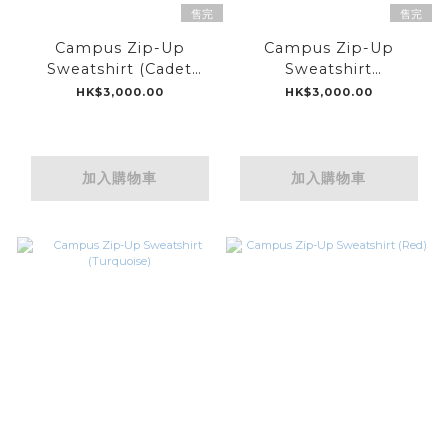
售完
售完
Campus Zip-Up
Campus Zip-Up
Sweatshirt (Cadet
Sweatshirt
Blue)
(White/Grey)
HK$3,000.00
HK$3,000.00
加入購物車
加入購物車