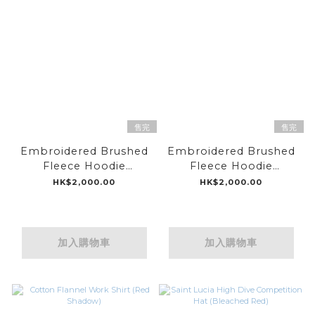
售完
售完
Embroidered Brushed
Embroidered Brushed
Fleece Hoodie
Fleece Hoodie
(Vintage Heather Grey)
(Vintage Navy)
HK$2,000.00
HK$2,000.00
加入購物車
加入購物車