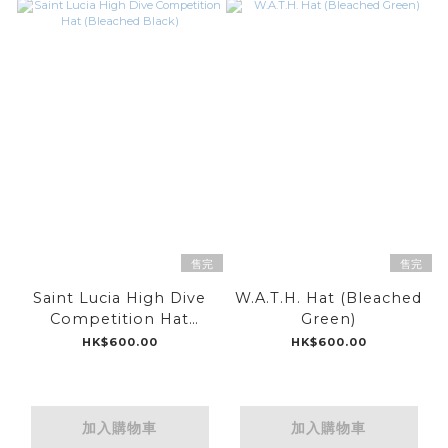
售完
售完
Saint Lucia High Dive
W.A.T.H. Hat (Bleached
Competition Hat
Green)
(Bleached Black)
HK$600.00
HK$600.00
加入購物車
加入購物車