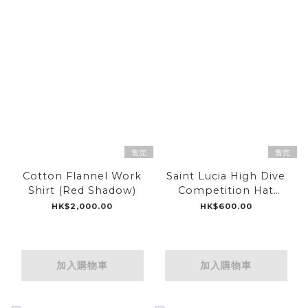
售完
售完
Cotton Flannel Work
Saint Lucia High Dive
Shirt (Red Shadow)
Competition Hat
(Bleached Red)
HK$2,000.00
HK$600.00
加入購物車
加入購物車