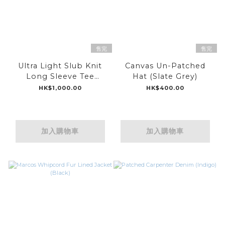
售完
售完
Ultra Light Slub Knit
Canvas Un-Patched
Long Sleeve Tee
Hat (Slate Grey)
(Navy)
HK$1,000.00
HK$400.00
加入購物車
加入購物車