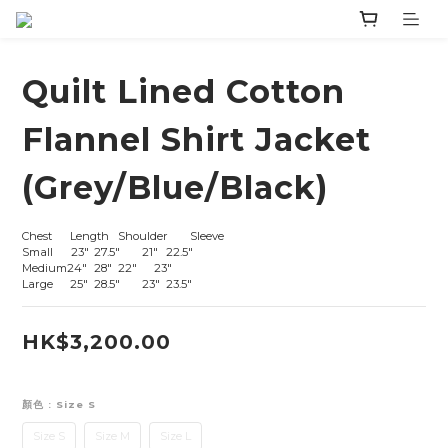
Quilt Lined Cotton
Flannel Shirt Jacket
(Grey/Blue/Black)
Chest	Length	Shoulder	Sleeve
Small      23"	27.5"	21"	22.5"
Medium24"	28"	22"	    23"
Large	25"	28.5"	23"	23.5"
HK$3,200.00
顏色
: Size S
Size S
Size M
Size L