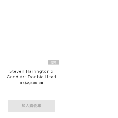
售完
Steven Harrington x
Good Art Doobie Head
HK$2,800.00
加入購物車