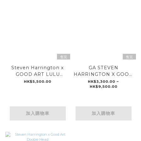
售完
售完
Steven Harrington x
GA STEVEN
GOOD ART LULU
HARRINGTON X GOOD
Bracelet
ART MELLO pendant
HK$5,500.00
HK$3,300.00 ~
HK$9,500.00
and Poplock necklace
24inch
加入購物車
加入購物車