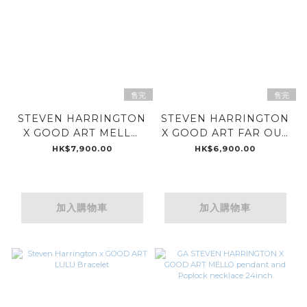
售完
售完
STEVEN HARRINGTON
STEVEN HARRINGTON
X GOOD ART MELLO
X GOOD ART FAR OUT
BONES PENDANT
BRACELET | STERLING
HK$7,900.00
HK$6,900.00
SILVER
加入購物車
加入購物車