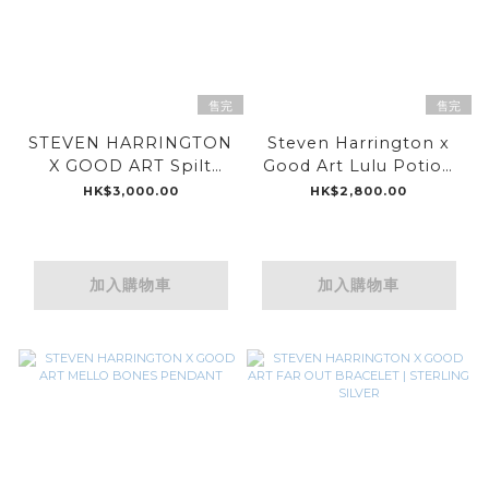
售完
售完
STEVEN HARRINGTON
Steven Harrington x
X GOOD ART Spilt
Good Art Lulu Potion
Personality Pendant
Pin
HK$3,000.00
HK$2,800.00
加入購物車
加入購物車