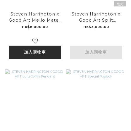
售完
Steven Harrington x
Steven Harrington x
Good Art Mello Matey
Good Art Split
Pendant
Personality Pendant -
HK$8,000.00
HK$3,000.00
Arrow
加入購物車
加入購物車