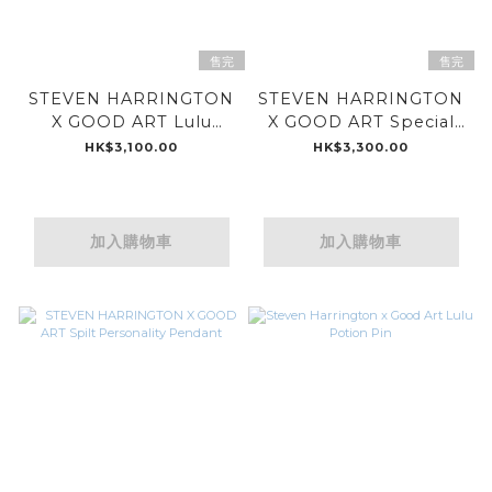
售完
售完
STEVEN HARRINGTON
STEVEN HARRINGTON
X GOOD ART Lulu
X GOOD ART Special
Coffin Pendant
Poplock
HK$3,100.00
HK$3,300.00
加入購物車
加入購物車