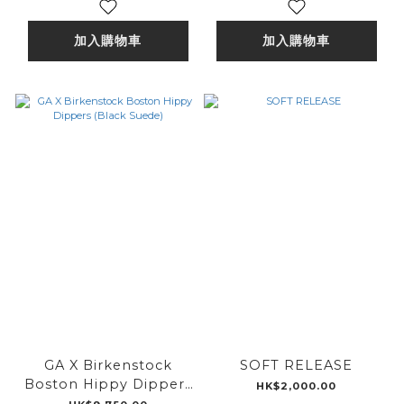
加入購物車
加入購物車
GA X Birkenstock
SOFT RELEASE
Boston Hippy Dippers
HK$2,000.00
(Black Suede)