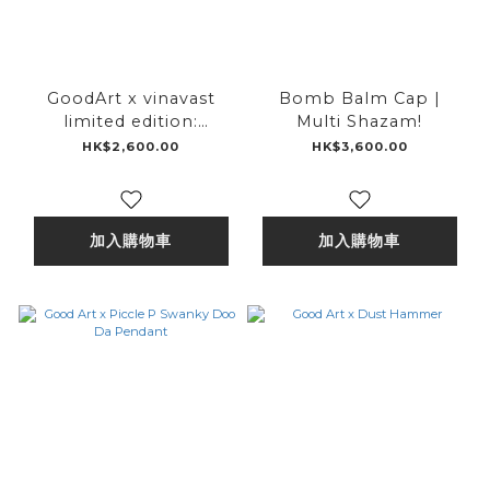
GoodArt x vinavast
Bomb Balm Cap |
limited edition:
Multi Shazam!
Rubber Biscuit - Year
HK$2,600.00
HK$3,600.00
of the Snake 福蛇
加入購物車
加入購物車