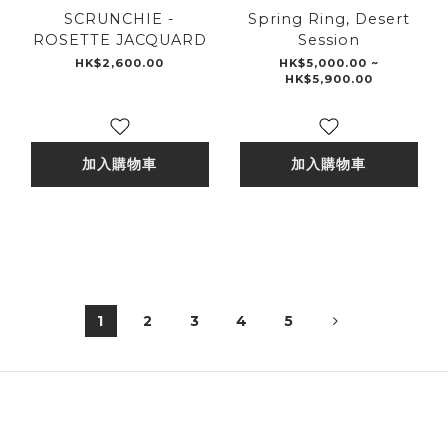
SCRUNCHIE -
Spring Ring, Desert
ROSETTE JACQUARD
Session
HK$2,600.00
HK$5,000.00 ~
HK$5,900.00
加入購物車
加入購物車
1
2
3
4
5