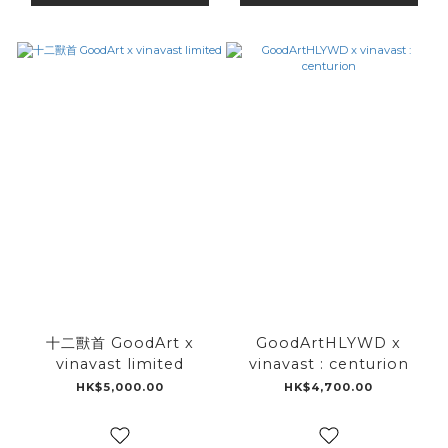
十二獸首 GoodArt x
GoodArtHLYWD x
vinavast limited
vinavast : centurion
HK$5,000.00
HK$4,700.00