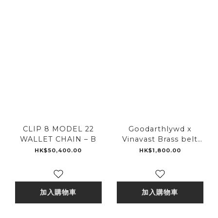
CLIP 8 MODEL 22
Goodarthlywd x
WALLET CHAIN – B
Vinavast Brass belt
loop buddy limited
HK$50,400.00
HK$1,800.00
edition
加入購物車
加入購物車