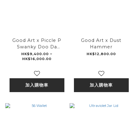
Good Art x Piccle P
Good Art x Dust
Swanky Doo Da
Hammer
Pendant
HK$9,400.00 ~
HK$12,800.00
HK$16,000.00
加入購物車
加入購物車