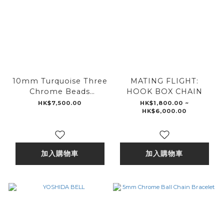
10mm Turquoise Three
MATING FLIGHT:
Chrome Beads
HOOK BOX CHAIN
Bracelet
HK$7,500.00
HK$1,800.00 ~
HK$6,000.00
加入購物車
加入購物車