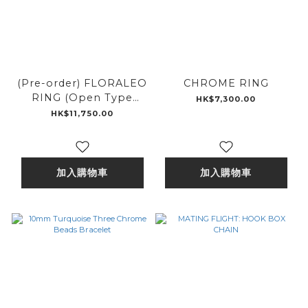
(Pre-order) FLORALEO
CHROME RING
RING (Open Type
HK$7,300.00
Bigger one)
HK$11,750.00
加入購物車
加入購物車