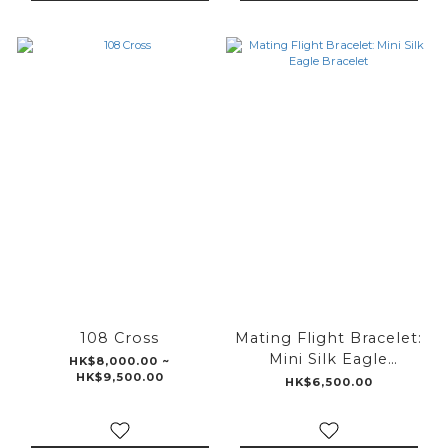
108 Cross
Mating Flight Bracelet:
Mini Silk Eagle
HK$8,000.00 ~
HK$9,500.00
Bracelet
HK$6,500.00