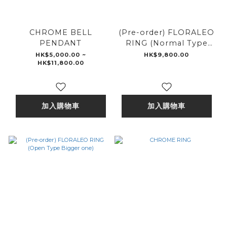
CHROME BELL
(Pre-order) FLORALEO
PENDANT
RING (Normal Type
Smaller one)
HK$5,000.00 ~
HK$9,800.00
HK$11,800.00
加入購物車
加入購物車