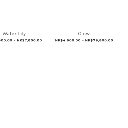
Water Lily
Glow
00.00 ~ HK$7,800.00
HK$4,800.00 ~ HK$79,800.00