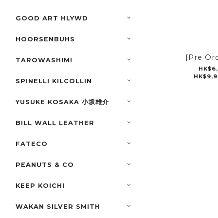
GOOD ART HLYWD
HOORSENBUHS
[Pre Or
TAROWASHIMI
HK$6,
HK$9,9
SPINELLI KILCOLLIN
YUSUKE KOSAKA 小坂雄介
BILL WALL LEATHER
FATECO
PEANUTS & CO
KEEP KOICHI
WAKAN SILVER SMITH