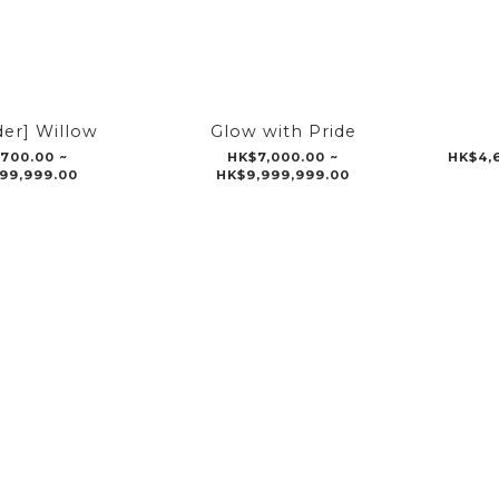
der] Willow
Glow with Pride
700.00 ~
HK$7,000.00 ~
HK$4,6
99,999.00
HK$9,999,999.00