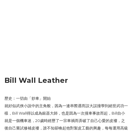
Bill Wall Leather
歷史：一切由「炒車」開始
就好似武俠小說中的主角般，因為一連串際遇而誤大誤撞學到絕世武功一
樣，Bill Wall得以成為銀器大師，也是因為一次撞車事故而起，Bill自小
就是一個機車迷，20歲時經歷了一宗車禍而弄破了自己心愛的皮褸，之
後自己嘗試修補皮褸，誰不知卻喚起他對製皮工藝的興趣，每每運用高級