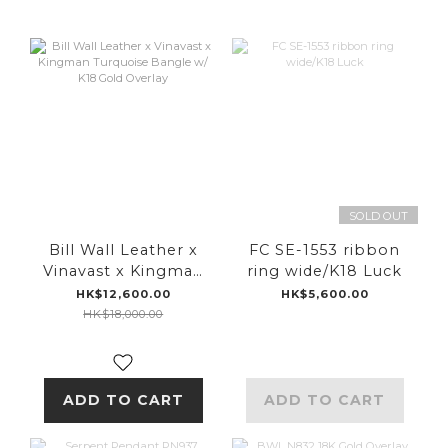
SOLD OUT
Bill Wall Leather x
FC SE-1553 ribbon
Vinavast x Kingman
ring wide/K18 Luck
Turquoise Bangle w/
HK$12,600.00
HK$5,600.00
K18 Gold Overlay
HK$18,000.00
ADD TO CART
ADD TO CART