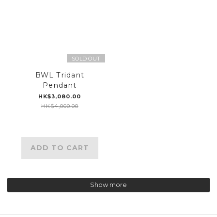
SOLD OUT
BWL Tridant
Pendant
HK$3,080.00
HK$4,000.00
ADD TO CART
Show more