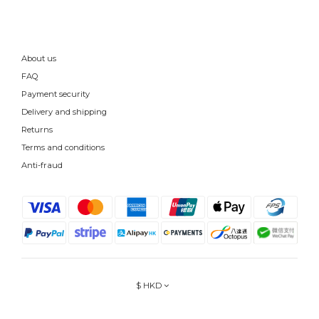
About us
FAQ
Payment security
Delivery and shipping
Returns
Terms and conditions
Anti-fraud
$
HKD