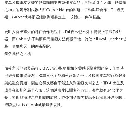
皮革及機車友大愛的骷髏頭圖案去製作皮產品，最終吸引了人稱「骷髏頭
之神」的匈牙利銀器大師Gabor Nagy的興趣，主動與其合作，Bill造皮
褸，Gabor就將銀器鑲嵌到褸身之上，成就出一件件精品。
更叫人喜出望外的是在合作過程中，Bill自己也不知不覺愛上了製作銀
器，而Gabor亦不時將獨門製銀方法傳授予他，終使Bill Wall Leather成
為一個獨步天下的傳奇品牌。
集各風格之大成
而較之其他銀器品牌，BWL所涉取的風格與靈感明顯廣闊得多，年青時
已經是機車發燒友，機車文化固然植根銀器之中；及後將皮革製作與銀器
製銀融會貫通，製皮心得技藝自不然注入到製銀技術之去；而Bill出生及
成長在加州的馬里布市，這個以海岸以聞名的市鎮，海岸就有34公里之
長，如斯與海洋息息相關的環境，也令到品牌的製品不時深具汪洋意味，
招牌魚鈎Fish Hook就最具代表性。