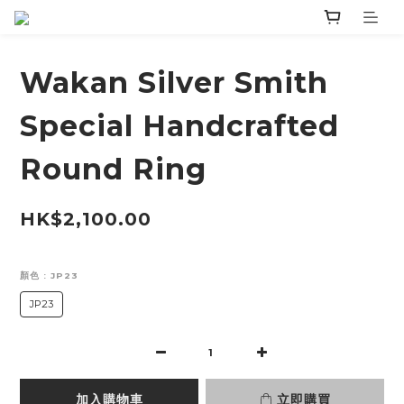
Wakan Silver Smith
Special Handcrafted
Round Ring
HK$2,100.00
顏色
: JP23
JP23
加入購物車
立即購買