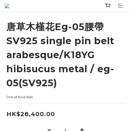
唐草木槿花Eg-05腰帶
SV925 single pin belt
arabesque/K18YG
hibisucus metal / eg-
05(SV925)
One of Kind Belt
HK$28,400.00