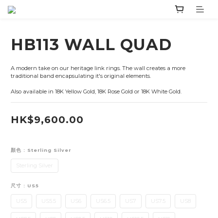
HB113 WALL QUAD
A modern take on our heritage link rings. The wall creates a more 
traditional band encapsulating it's original elements.
Also available in 18K Yellow Gold, 18K Rose Gold or 18K White Gold.
HK$9,600.00
顏色
: Sterling Silver
Sterling Silver
尺寸
: US5
US5
US5.5
US6
US6.5
US7
US7.5
US8