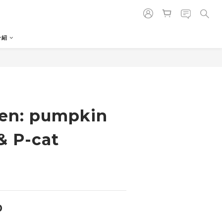
介紹
en: pumpkin
& P-cat
0