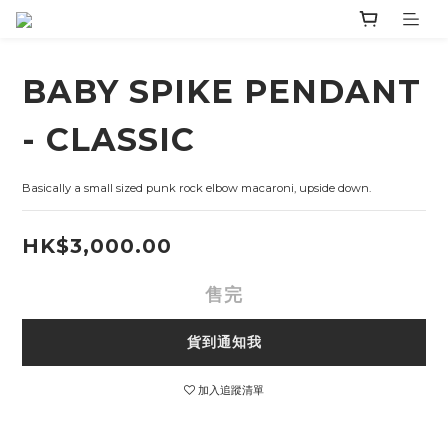
BABY SPIKE PENDANT
- CLASSIC
Basically a small sized punk rock elbow macaroni, upside down.
HK$3,000.00
售完
貨到通知我
加入追蹤清單