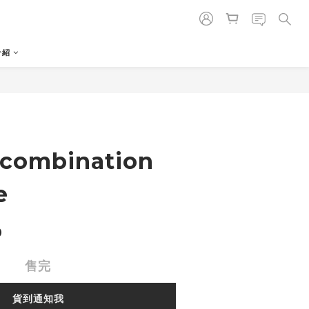
介紹
 combination
e
0
售完
貨到通知我