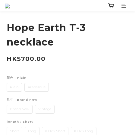
Hope Earth T-3
necklace
HK$700.00
顏色
: Plain
Plain
Arabesque
尺寸
: Brand New
Brand New
Vintage
length
: Short
Short
Long
K18YG Short
K18YG Long