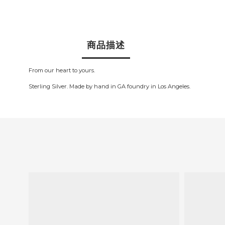
商品描述
From our heart to yours.
Sterling Silver. Made by hand in GA foundry in Los Angeles.