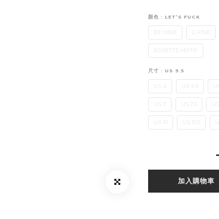
顏色
: LET’S FUCK
BE MINE
U FINE
ROSETTE MOTIF
尺寸
: US 9.5
US 4
US 4.5
U
US 7
US 7.5
US
US 10
US 10.5
U
加入購物車