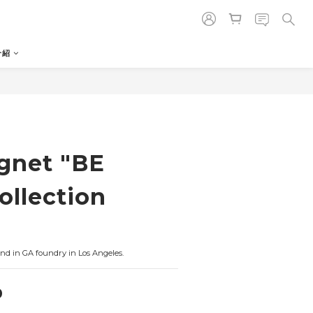
介紹
立即購買
ignet "BE
ollection
and in GA foundry in Los Angeles.
0