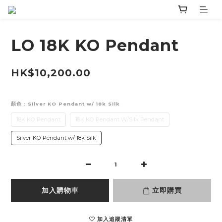
LO 18K KO Pendant
HK$10,200.00
顏色
: Silver KO Pendant w/ 18k Silk
18K KO Pendant
18K KO Pendant W/Silk Pendant
Silver KO Pendant w/ 18k Silk
加入購物車
立即購買
加入追蹤清單