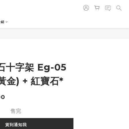
介紹
十字架 Eg-05
黃金) + 紅寶石*
00
售完
貨到通知我