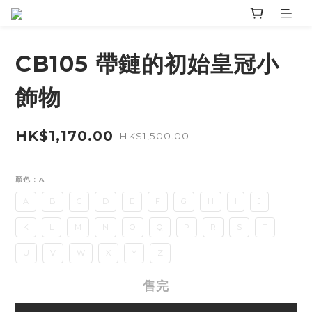
CB105 帶鏈的初始皇冠小
飾物
HK$1,170.00
HK$1,500.00
顏色
: A
A
B
C
D
E
F
G
H
I
J
K
L
M
N
O
Q
P
R
S
T
U
V
W
X
Y
Z
售完