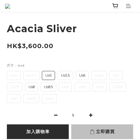
Acacia Sliver
HK$3,600.00
尺寸
: Us5
Us4
Us4.5
Us5
Us5.5
Us6
Us6.5
Us7
Us7.5
Us8
Us8.5
Us9
Us9.5
Us10
Us10.5
Us11
Us11.5
Us12
加入購物車
立即購買