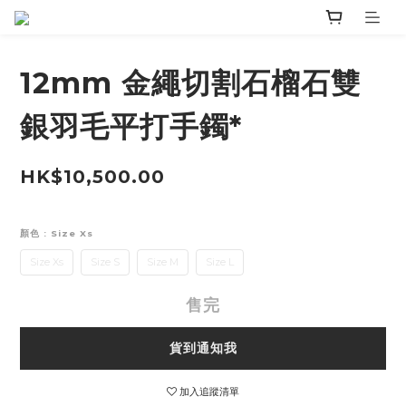
12mm 金繩切割石榴石雙
銀羽毛平打手鐲*
HK$10,500.00
顏色
: Size Xs
Size Xs
Size S
Size M
Size L
售完
貨到通知我
加入追蹤清單