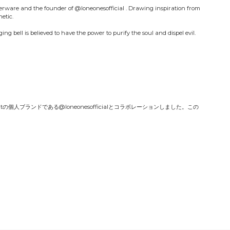
verware and the founder of @loneonesofficial . Drawing inspiration from
hetic.
ging bell is believed to have the power to purify the soul and dispel evil.
outの個人ブランドである@loneonesofficialとコラボレーションしました。この