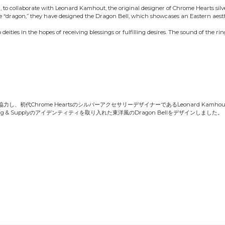
 to collaborate with Leonard Kamhout, the original designer of Chrome Hearts sil
he “dragon,” they have designed the Dragon Bell, which showcases an Eastern aest
deities in the hopes of receiving blessings or fulfilling desires. The sound of the rin
__と協力し、初代Chrome HeartsのシルバーアクセサリーデザイナーであるLeonard Kamh
g & Supplyのアイデンティティを取り入れた東洋風のDragon Bellをデザインしました。