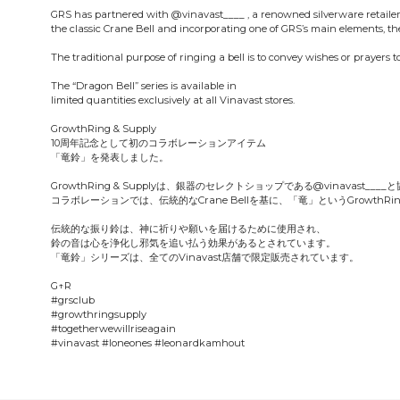
GRS has partnered with @vinavast____ , a renowned silverware retailer,
the classic Crane Bell and incorporating one of GRS’s main elements, t
The traditional purpose of ringing a bell is to convey wishes or prayers to 
The “Dragon Bell” series is available in
limited quantities exclusively at all Vinavast stores.
GrowthRing & Supply
10周年記念として初のコラボレーションアイテム
「竜鈴」を発表しました。
GrowthRing & Supplyは、銀器のセレクトショップである@vinavast__
コラボレーションでは、伝統的なCrane Bellを基に、「竜」というGrowthRin
伝統的な振り鈴は、神に祈りや願いを届けるために使用され、
鈴の音は心を浄化し邪気を追い払う効果があるとされています。
「竜鈴」シリーズは、全てのVinavast店舗で限定販売されています。
G↑R
#grsclub
#growthringsupply
#togetherwewillriseagain
#vinavast #loneones #leonardkamhout