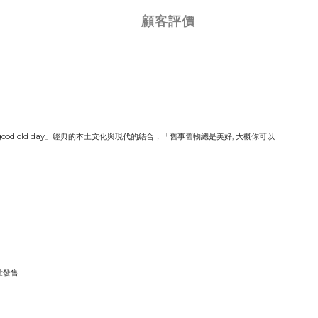
顧客評價
od old day」經典的本土文化與現代的結合，「舊事舊物總是美好, 大概你可以
量發售