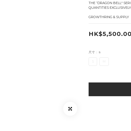
THE ”DRAGON BELL“ SERIE
QUANTITIES EXCLUSIVELY
GROWTHRING & SUPPLY
HK$5,500.0
尺寸
: S
S
M