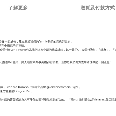
了解更多
送貨及付款方式
合作一起成長，建立屬於我們的family我們的烏托邦世界。
是完全兩碼子的事情。
計師Kenji Wong作為我們這次企劃的總設計師，以一貫的GRS設計理念，「經典」、「go
不息的傳承意識，與天地世間萬事萬物都有聯繫。這亦是我們努力去帶給世界的一個訊息！
Leonard Kamhout的獨立品牌 @loneonesofficial 合作，
色彩的Dragon Bell。
鐺的響聲被認為具有淨化心靈和驅散邪惡的功效。 「竜鈴」系列於全線Vinavast分店限