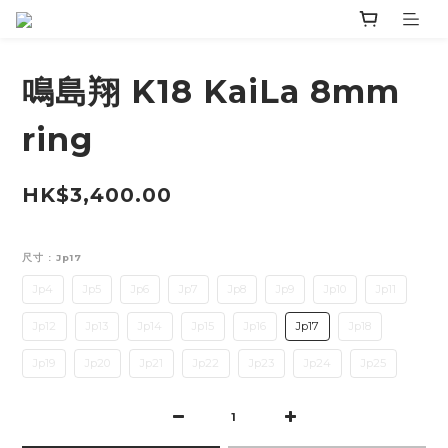
鳴島翔 K18 KaiLa 8mm
ring
HK$3,400.00
尺寸
: Jp17
Jp4
Jp5
Jp6
Jp7
Jp8
Jp9
Jp10
Jp11
Jp12
Jp13
Jp14
Jp15
Jp16
Jp17
Jp18
Jp19
Jp20
Jp21
Jp22
Jp23
Jp24
Jp25