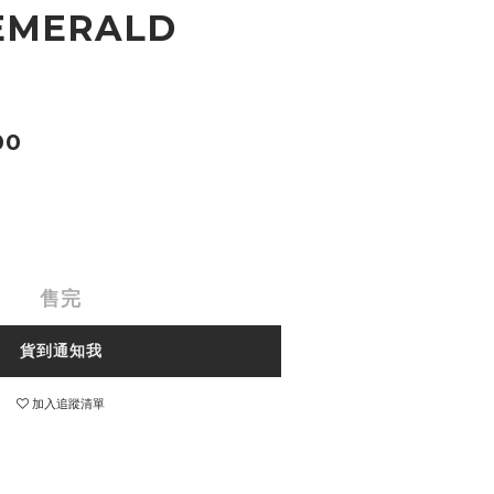
 EMERALD
00
售完
貨到通知我
加入追蹤清單