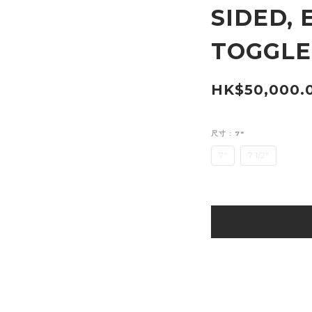
SIDED,
TOGGLE
HK$50,000.
尺寸
: 7"
7"
7 1/2"