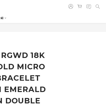
介紹
 RGWD 18K
OLD MICRO
BRACELET
M EMERALD
N DOUBLE