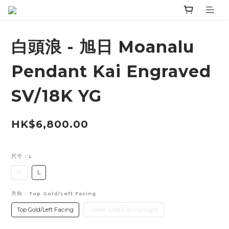
白頭浪 - 旭日 Moanalu
Pendant Kai Engraved
SV/18K YG
HK$6,800.00
尺寸
: L
M
L
方向
: Top Gold/Left Facing
Top Gold/Left Facing
Upper Gold/Facing Right