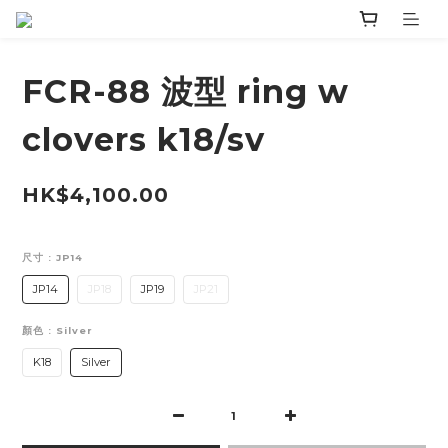
FCR-88 波型 ring w
clovers k18/sv
HK$4,100.00
尺寸
: JP14
JP14
JP18
JP19
JP21
顏色
: Silver
K18
Silver