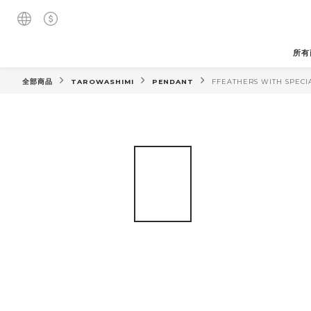
所有
全部商品
TAROWASHIMI
PENDANT
FFEATHERS WITH SPECI