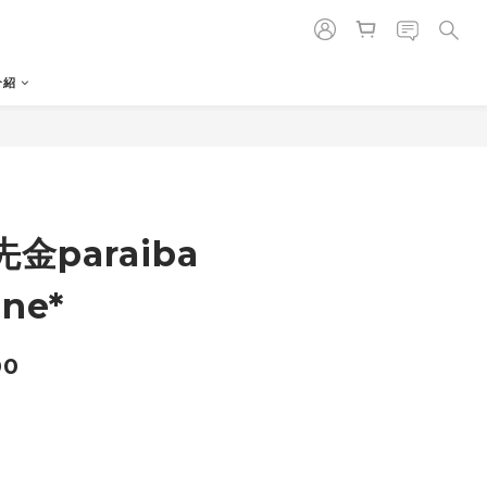
介紹
金paraiba
ine*
00